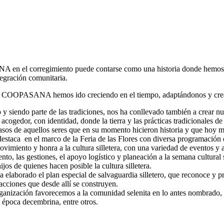
en el corregimiento puede contarse como una historia donde hemos tr
ntegración comunitaria.
en COOPASANA hemos ido creciendo en el tiempo, adaptándonos y crea
 y siendo parte de las tradiciones, nos ha conllevado también a crear 
, acogedor, con identidad, donde la tierra y las prácticas tradicionales d
pasos de aquellos seres que en su momento hicieron historia y que hoy 
 destaca en el marco de la Feria de las Flores con diversa programación 
imiento y honra a la cultura silletera, con una variedad de eventos y ac
, las gestiones, el apoyo logístico y planeación a la semana cultural s
ijos de quienes hacen posible la cultura silletera.
 elaborado el plan especial de salvaguardia silletero, que reconoce y prot
 acciones que desde allí se construyen.
ción favorecemos a la comunidad selenita en lo antes nombrado, gene
 época decembrina, entre otros.